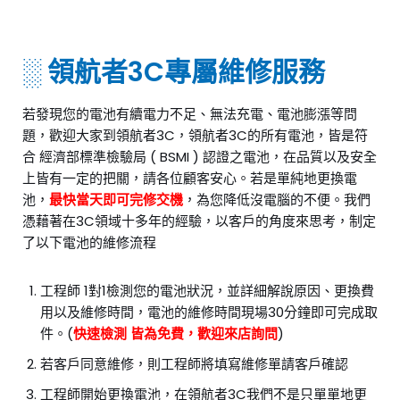
░ 領航者3C專屬維修服務
若發現您的電池有續電力不足、無法充電、電池膨漲等問
題，歡迎大家到領航者3C，
領航者3C的所有電池，皆是符
合 經濟部標準檢驗局 ( BSMI ) 認證之電池，在品質以及安全
上皆有一定的把關，請各位顧客安心。若是單純地更換電
池，
最快當天即可完修交機
，為您降低沒電腦的不便。
我們
憑藉著在3C領域十多年的經驗，以客戶的角度來思考，制定
了以下電池的維修流程
工程師 1對1檢測您的電池狀況，並詳細解說原因、更換費
用以及維修時間，電池的維修時間現場30分鐘即可完成取
件。(
快速檢測 皆為免費，歡迎來店詢問
)
若客戶同意維修，則工程師將填寫維修單請客戶確認
工程師開始更換電池，在領航者3C我們不是只單單地更