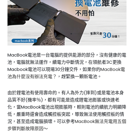
MacBook電池是一台電腦的提供能源的部分，沒有健康的電
池，電腦就無法運作，續電力中斷情況，在領航者3C更換
Macbook電池可以現場30分鐘交件，如果你的
MacBook電
池為什麼沒有辦法充電？
，趕緊換一顆新電池。
由於鋰電池有使用壽命的。有人為外力(摔到)或是電池本身
品質不好(機率％)，都有可能是造成鋰電池膨脹或快速老
化，當MacBook電池出現膨脹時，輕則電池的續航力明顯降
低，嚴重時還會造成觸控板突起，導致無法使用觸控板的情
況，甚至造成電腦損壞。可以參考
MacBook無法充電用五個
步驟判斷故障原因～